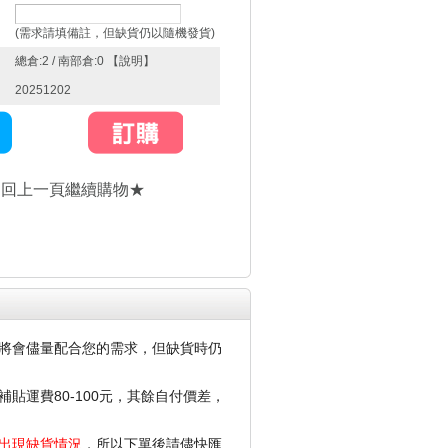
(需求請填備註，但缺貨仍以隨機發貨)
總倉:2 / 南部倉:0 【
說明
】
20251202
★回上一頁繼續購物★
將會儘量配合您的需求，但缺貨時仍
運費80-100元，其餘自付價差，
出現缺貨情況
，所以下單後請儘快匯