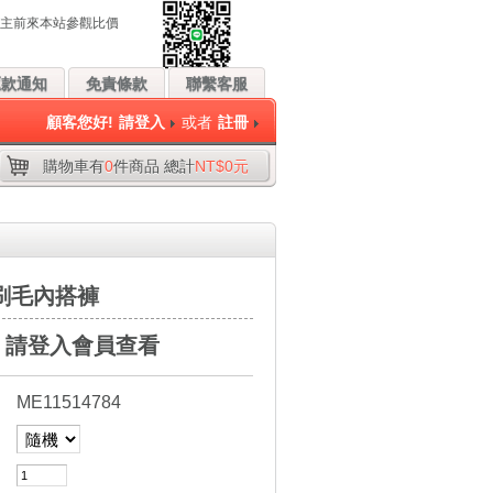
前來本站參觀比價。
匯款通知
免責條款
聯繫客服
顧客您好!
請登入
或者
註冊
購物車有
0
件商品 總計
NT$0元
分刷毛內搭褲
請登入會員查看
ME11514784