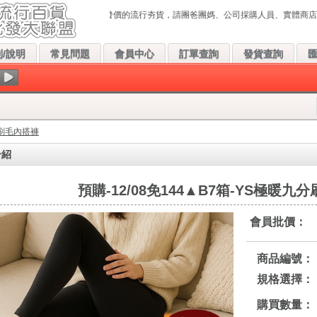
!本站每天都會上架最新、最低批發價的流行夯貨，請團爸團媽、公司採購人員、實體商店主
/說明
常見問題
會員中心
訂單查詢
發貨查詢
分刷毛內搭褲
介紹
預購-12/08免144▲B7箱-YS極暖九
會員批價：
商品編號：
規格選擇：
購買數量：