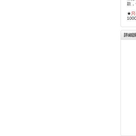
款，
★
只
10
詳細