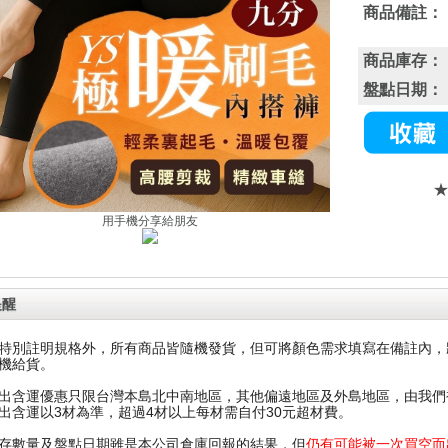
商品備註：
商品庫存：
盤點日期：
用手機分享給朋友
提醒
特別註明規格外，所有商品皆隨機發貨，但可將顏色需求填寫在備註內，
機給貨。
出含運優惠只限台灣本島北中南地區，其他偏遠地區及外島地區，由我們補貼
出含運以3材為準，超過4材以上每材需自付30元超材費。
存數量及盤點日期雖是本公司倉庫回報的結果，但
仍有可能被一次買空而