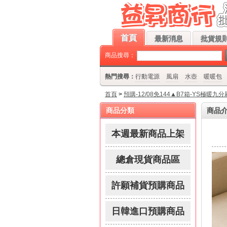
-12/08免144▲B7箱-YS極暖九分刷毛內搭褲-★益昇★流行百貨批發 歡迎您
首頁
最新消息
批貨規則
商品搜尋：
熱門搜尋：
行動電源
風扇
水壺
暖暖包
首頁
>
預購-12/08免144▲B7箱-YS極暖九
商品分類
商品
本週最新商品上架
總倉現貨商品區
許願補貨預購商品
日韓進口預購商品