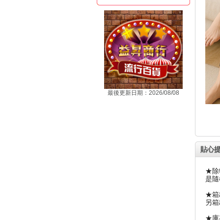
最後更新日期：2026/08/08
貼心
★除
是隨
★箱
另箱
★庫